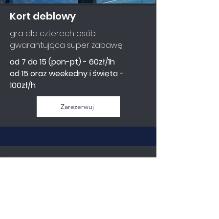
Kort deblowy
gra dla czterech osób
gwarantująca super zabawę
od 7 do 15 (pon-pt) - 60zł/1h
od 15 oraz weekedny i święta -
100zł/h
Zarezerwuj