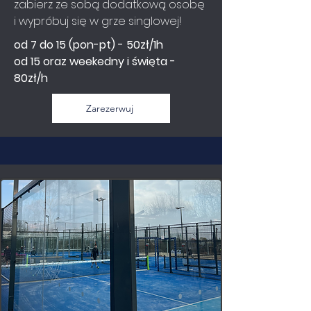
zabierz ze sobą dodatkową osobę
i wypróbuj się w grze singlowej!
od 7 do 15 (pon-pt) - 50zł/1h
od 15 oraz weekedny i święta -
80zł/h
Zarezerwuj